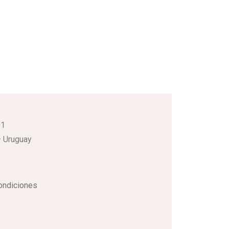
3
01
 Uruguay
ondiciones