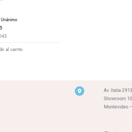
 Unánimo
55
043
ir al carrito
Av. Italia 291
Showroom 1
Montevideo –