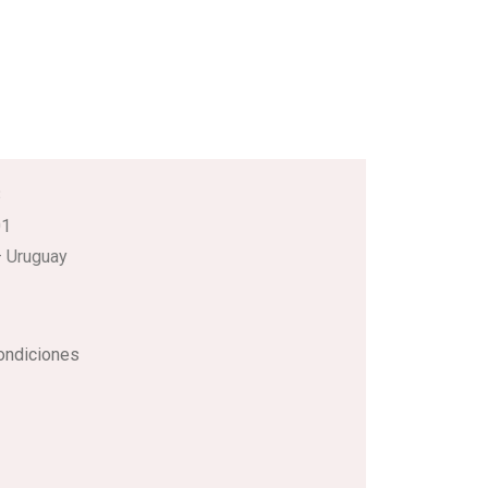
3
01
 Uruguay
ondiciones