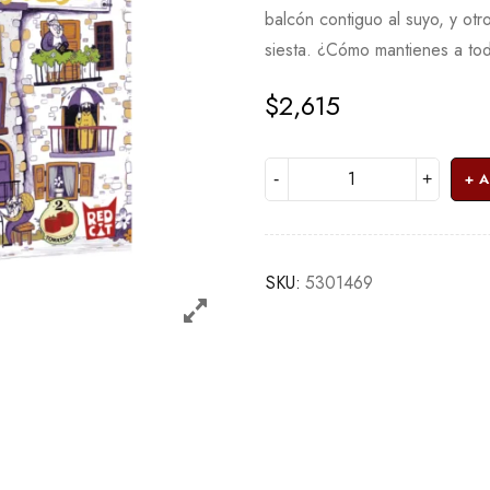
balcón contiguo al suyo, y ot
siesta. ¿Cómo mantienes a to
$
2,615
A
SKU:
5301469