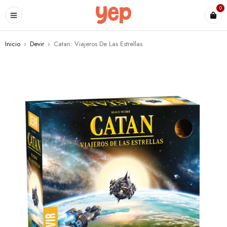
0
Inicio
›
Devir
›
Catan: Viajeros De Las Estrellas