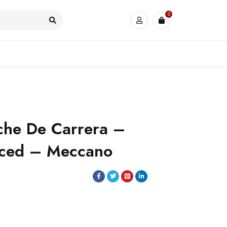
0
che De Carrera –
ced – Meccano