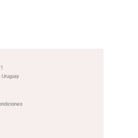
3
01
 Uruguay
ondiciones