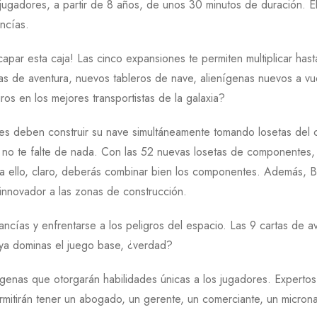
 jugadores, a partir de 8 años, de unos 30 minutos de duración. E
ncías.
ar esta caja! Las cinco expansiones te permiten multiplicar hasta e
s de aventura, nuevos tableros de nave, alienígenas nuevos a vue
s en los mejores transportistas de la galaxia?
ores deben construir su nave simultáneamente tomando losetas del 
e no te falte de nada. Con las 52 nuevas losetas de componentes,
ara ello, claro, deberás combinar bien los componentes. Además, 
innovador a las zonas de construcción.
ancías y enfrentarse a los peligros del espacio. Las 9 cartas de 
ya dominas el juego base, ¿verdad?
nígenas que otorgarán habilidades únicas a los jugadores. Experto
rmitirán tener un abogado, un gerente, un comerciante, un micron