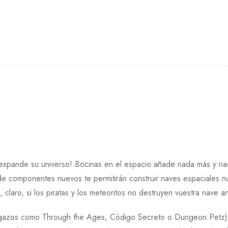
icos expande su universo! Bocinas en el espacio añade nada más y
e componentes nuevos te permitirán construir naves espaciales nunca
claro, si los piratas y los meteoritos no destruyen vuestra nave a
uegazos como Through the Ages, Código Secreto o Dungeon Petz),