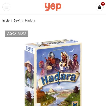
0
Inicio
›
Devir
›
Hadara
AGOTADO