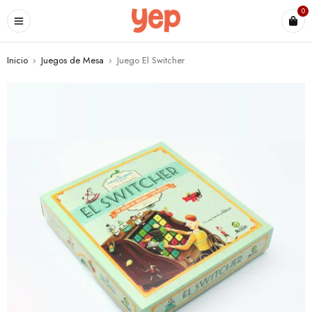
0
Inicio
›
Juegos de Mesa
›
Juego El Switcher