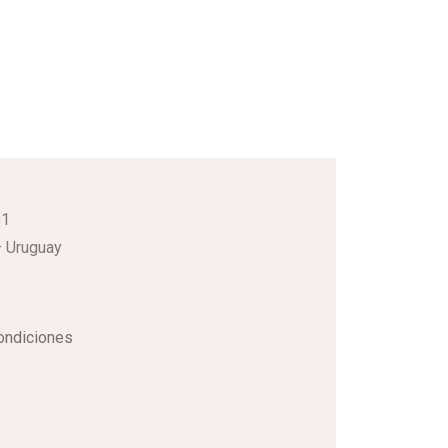
3
01
 Uruguay
ondiciones