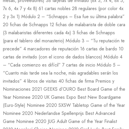
mesas, proveedores) 38 tarjetas de invitado (8x 3, 7x 4, 8x 5,
7x 6, 4x 7 y 4x 8) 61 cartas nobles 28 regulares (por color 4x
2 y 3x 1) Módulo 2 – “Schnapps – Esa fue su última palabra”
20 fichas de Schnapps 12 fichas de malabarista de doble cara
(3 malabaristas diferentes cada 4x) 3 fichas de Schnapps
(para el tablero del monasterio) Módulo 3 – “Tu reputación te
precede” 4 marcadores de reputación 16 cartas de bardo 10
cartas de invitado (con el icono de dados blancos) Módulo 4
– “Cada comienzo es difícil” 7 cartas de inicio Módulo 5 –
“Cuanto más tarde sea la noche, más agradables serán los
invitados” 4 libros de visitas 40 fichas de firma Premios y
Nominaciones 2021 GEEKS d’OURO Best Board Game of the
Year Nominee 2020 UK Games Expo Best New Boardgame
(Euro-Style) Nominee 2020 SXSW Tabletop Game of the Year
Nominee 2020 Nederlandse Spellenprijs Best Advanced
Game Nominee 2020 JUG Adult Game of the Year Finalist