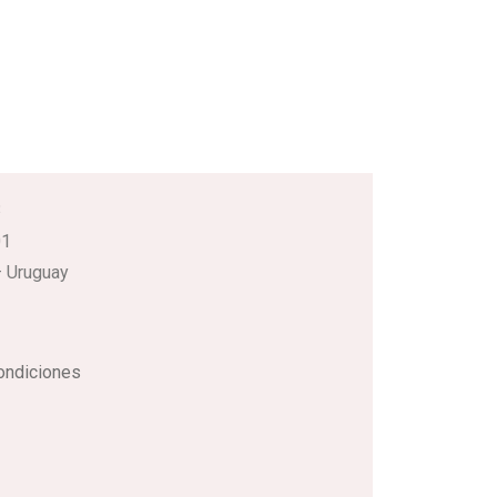
3
01
 Uruguay
ondiciones