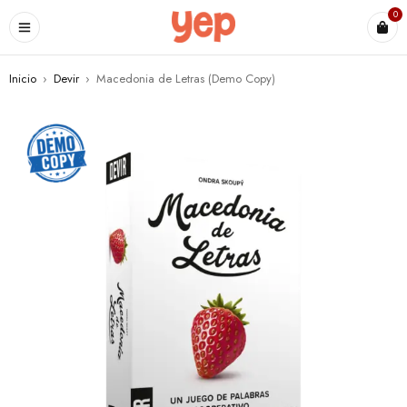
0
Inicio
›
Devir
›
Macedonia de Letras (Demo Copy)