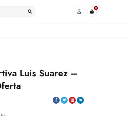
0
tiva Luis Suarez –
ferta
rez