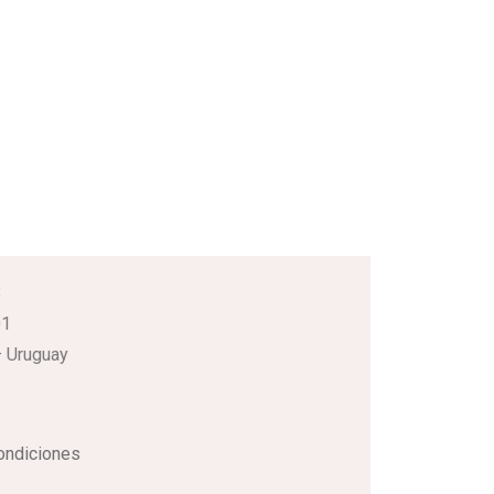
3
01
 Uruguay
ondiciones