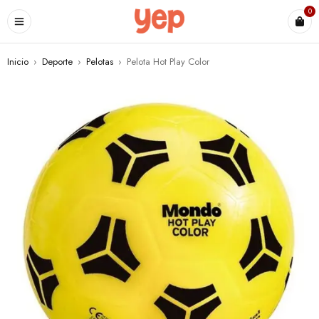
0
Inicio
›
Deporte
›
Pelotas
›
Pelota Hot Play Color