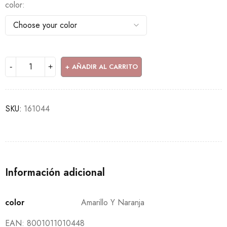
color
AÑADIR AL CARRITO
SKU:
161044
Información adicional
color
Amarillo Y Naranja
EAN:
8001011010448