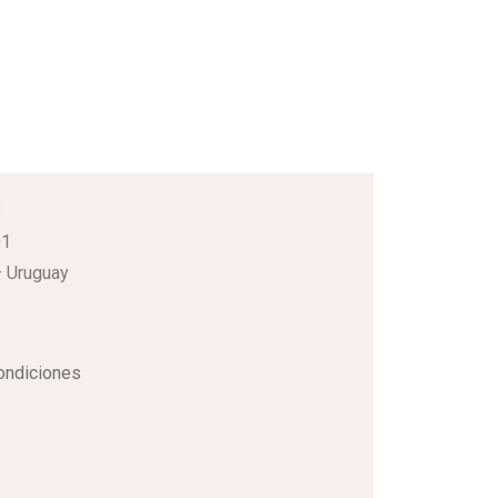
3
01
 Uruguay
ondiciones