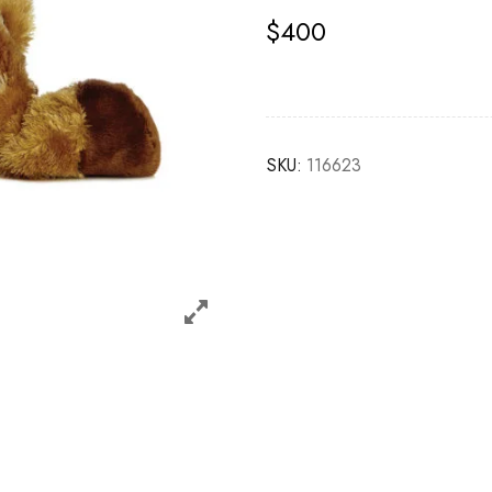
$
400
SKU:
116623