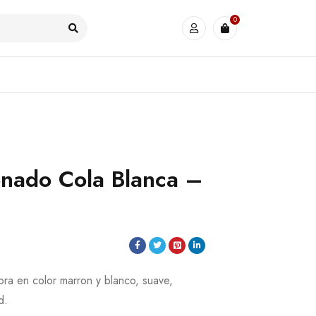
0
enado Cola Blanca –
ra en color marron y blanco, suave,
d.