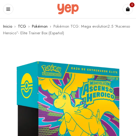
0
Inicio
›
TCG
›
Pokémon
›
Pokémon TCG: Mega evolution2.5 “Ascenso
Heroico”- Elite Trainer Box (Español)