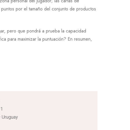
 zona personal del jugador; las cartas de
an puntos por el tamaño del conjunto de productos
gar, pero que pondrá a prueba la capacidad
fica para maximizar la puntuación? En resumen,
3
01
 Uruguay