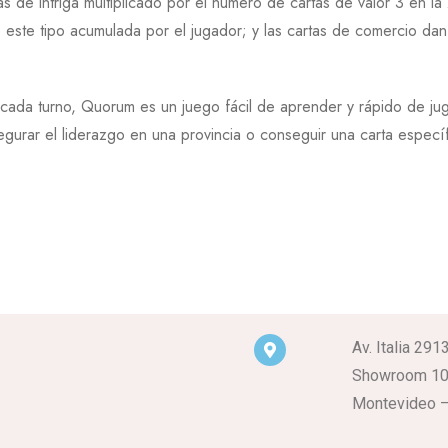
s de intriga multiplicado por el número de cartas de valor 3 en la
de este tipo acumulada por el jugador; y las cartas de comercio d
cada turno, Quorum es un juego fácil de aprender y rápido de ju
egurar el liderazgo en una provincia o conseguir una carta especí
Av. Italia 291
Showroom 1
Montevideo –