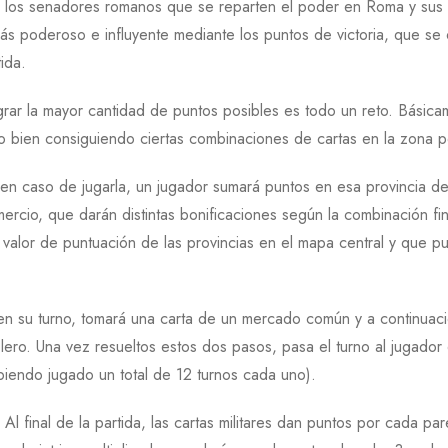
 los senadores romanos que se reparten el poder en Roma y sus p
más poderoso e influyente mediante los puntos de victoria, que se o
ida.
grar la mayor cantidad de puntos posibles es todo un reto. Bási
l o bien consiguiendo ciertas combinaciones de cartas en la zona p
 en caso de jugarla, un jugador sumará puntos en esa provincia del 
comercio, que darán distintas bonificaciones según la combinación f
valor de puntuación de las provincias en el mapa central y que pu
n su turno, tomará una carta de un mercado común y a continuaci
ablero. Una vez resueltos estos dos pasos, pasa el turno al jugado
biendo jugado un total de 12 turnos cada uno).
 final de la partida, las cartas militares dan puntos por cada par