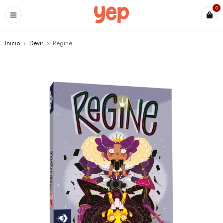
0
Inicio
›
Devir
›
Regine