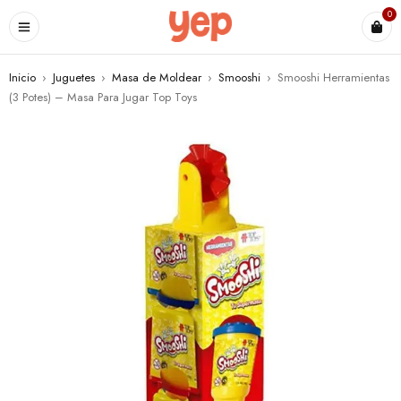
0
Inicio
›
Juguetes
›
Masa de Moldear
›
Smooshi
›
Smooshi Herramientas
(3 Potes) – Masa Para Jugar Top Toys