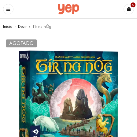
0
Inicio
›
Devir
›
Tír na nÓg
AGOTADO