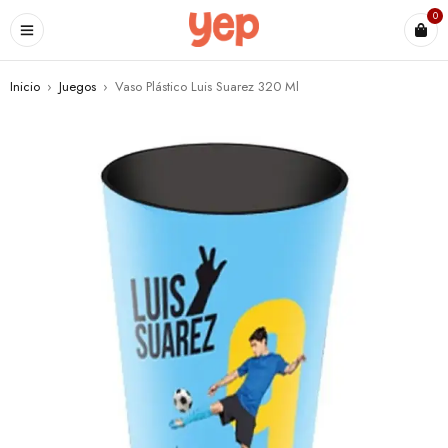
0
Inicio
›
Juegos
›
Vaso Plástico Luis Suarez 320 Ml