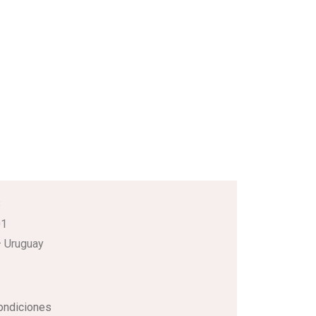
3
01
 Uruguay
ondiciones