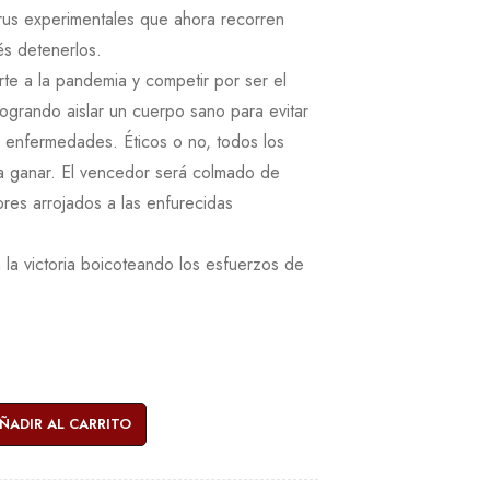
irus experimentales que ahora recorren
és detenerlos.
rte a la pandemia y competir por ser el
 logrando aislar un cuerpo sano para evitar
s enfermedades. Éticos o no, todos los
a ganar. El vencedor será colmado de
res arrojados a las enfurecidas
n la victoria boicoteando los esfuerzos de
ÑADIR AL CARRITO