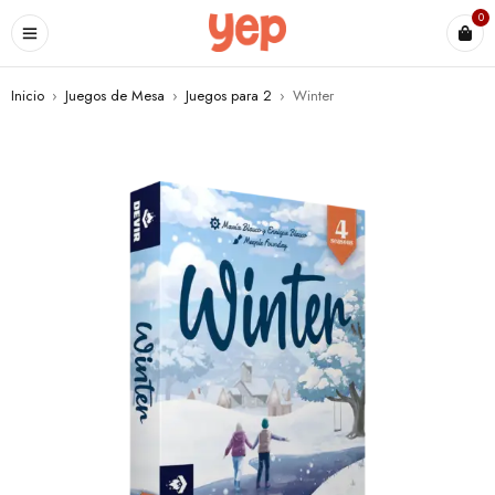
0
Inicio
›
Juegos de Mesa
›
Juegos para 2
›
Winter