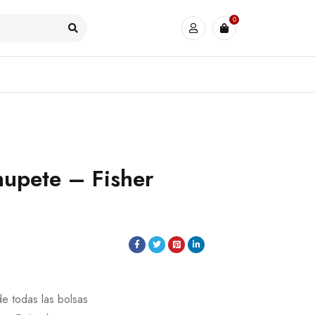
0
upete – Fisher
de todas las bolsas