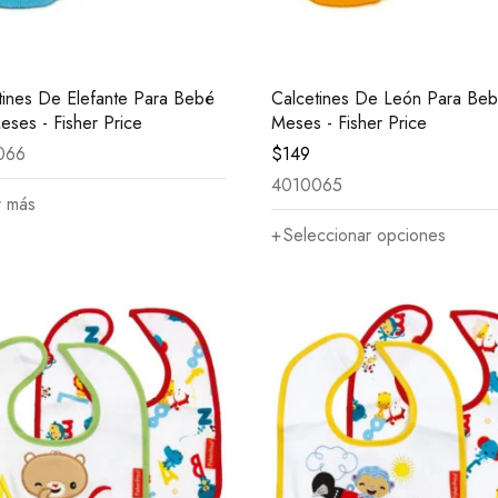
tines De Elefante Para Bebé
Calcetines De León Para Be
eses - Fisher Price
Meses - Fisher Price
066
$
149
4010065
r más
Seleccionar opciones