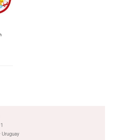
n
3
01
 Uruguay