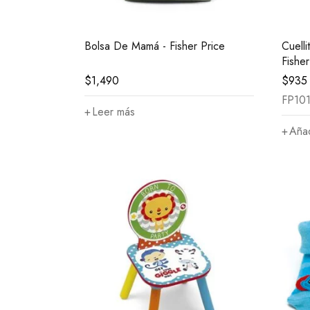
Bolsa De Mamá - Fisher Price
Cuell
Fisher
$
1,490
$
935
FP10
Leer más
Añad