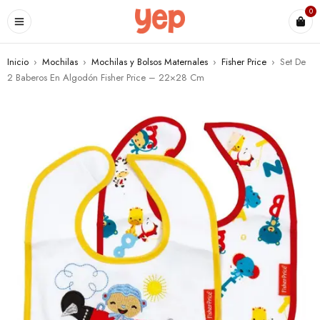
0
Inicio
›
Mochilas
›
Mochilas y Bolsos Maternales
›
Fisher Price
›
Set De
2 Baberos En Algodón Fisher Price – 22×28 Cm